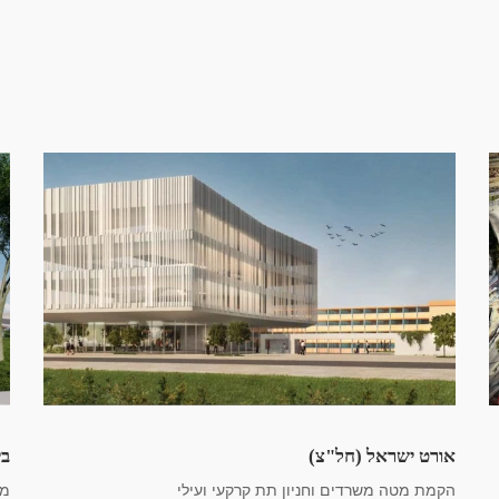
אורט ישראל (חל"צ)
בי
הקמת מטה משרדים וחניון תת קרקעי ועילי
מב