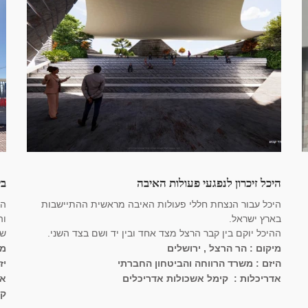
היכל זיכרון לנפגעי פעולות האיבה
בי
היכל עבור הנצחת חללי פעולות האיבה מראשית ההתיישבות
הק
בארץ ישראל.
והק
ההיכל יוקם בין קבר הרצל מצד אחד ובין יד ושם בצד השני.
שטח
מיקום : הר הרצל , ירושלים
מי
היזם : משרד הרווחה והביטחון החברתי
יז
אדריכלות : קימל אשכולות אדריכלים
אד
קב