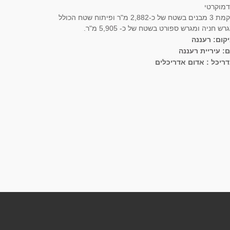
מוקרטי
הקמת 3 מבנים בשטח של כ-2,882 מ"ר ופיתוח שטח הכולל
רש חניה ומגרש ספורט בשטח של כ- 5,905 מ"ר.
קום: רעננה
ם: עיריית רעננה
ריכל : אדום אדריכלים