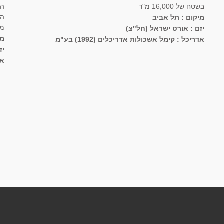
בשטח של 16,000 מ"ר
הד
מיקום : תל אביב
מג
יזם : אורט ישראל (חל"צ)
מי
אדריכל : קימל אשכולות אדריכלים (1992) בע"מ
יז
אד